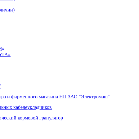
личии)
М»
УГА»
"
тра и фирменного магазина НП ЗАО "Электромаш"
льных кабелеукладчиков
ический кормовой гранулятор