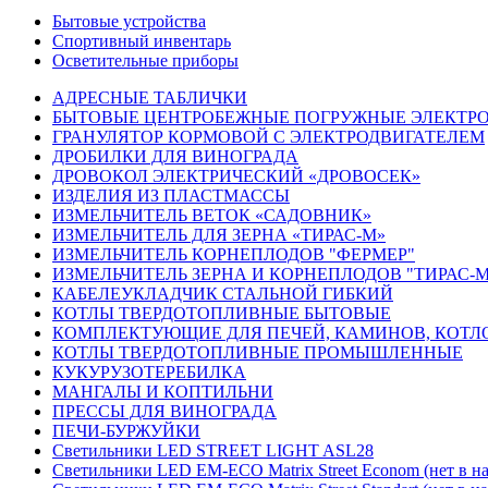
Бытовые устройства
Спортивный инвентарь
Осветительные приборы
АДРЕСНЫЕ ТАБЛИЧКИ
БЫТОВЫЕ ЦЕНТРОБЕЖНЫЕ ПОГРУЖНЫЕ ЭЛЕКТР
ГРАНУЛЯТОР КОРМОВОЙ С ЭЛЕКТРОДВИГАТЕЛЕМ
ДРОБИЛКИ ДЛЯ ВИНОГРАДА
ДРОВОКОЛ ЭЛЕКТРИЧЕСКИЙ «ДРОВОСЕК»
ИЗДЕЛИЯ ИЗ ПЛАСТМАССЫ
ИЗМЕЛЬЧИТЕЛЬ ВЕТОК «САДОВНИК»
ИЗМЕЛЬЧИТЕЛЬ ДЛЯ ЗЕРНА «ТИРАС-М»
ИЗМЕЛЬЧИТЕЛЬ КОРНЕПЛОДОВ "ФЕРМЕР"
ИЗМЕЛЬЧИТЕЛЬ ЗЕРНА И КОРНЕПЛОДОВ "ТИРАС-
КАБЕЛЕУКЛАДЧИК СТАЛЬНОЙ ГИБКИЙ
КОТЛЫ ТВЕРДОТОПЛИВНЫЕ БЫТОВЫЕ
КОМПЛЕКТУЮЩИЕ ДЛЯ ПЕЧЕЙ, КАМИНОВ, КОТЛ
КОТЛЫ ТВЕРДОТОПЛИВНЫЕ ПРОМЫШЛЕННЫЕ
КУКУРУЗОТЕРЕБИЛКА
МАНГАЛЫ И КОПТИЛЬНИ
ПРЕССЫ ДЛЯ ВИНОГРАДА
ПЕЧИ-БУРЖУЙКИ
Светильники LED STREET LIGHT ASL28
Светильники LED EM-ECO Matrix Street Econom (нет в н