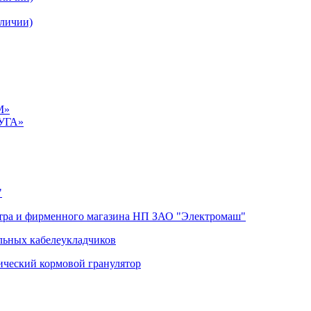
личии)
М»
УГА»
"
тра и фирменного магазина НП ЗАО "Электромаш"
льных кабелеукладчиков
ический кормовой гранулятор